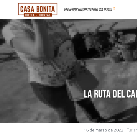
☺
viajeroS hospedando viajeros 
La Ruta del ca
·
16 de marzo de 2022
Turi