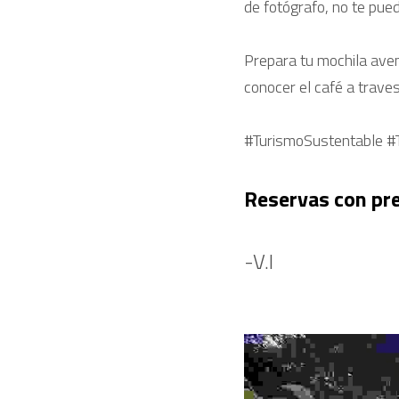
de fotógrafo, no te pue
Prepara tu mochila aven
conocer el café a trave
#TurismoSustentable #
Reservas con pre
-V.I