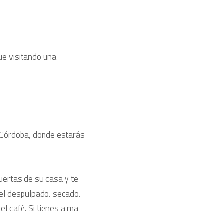
Si, has llegado a la fascinante tierra del café y qué mejor forma de saborear tu taza que visitando una 
 Córdoba, donde estarás 
uertas de su casa y te 
el despulpado, secado, 
 café. Si tienes alma 