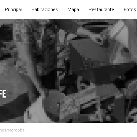
Principal
Habitaciones
Mapa
Restaurante
Fotos
fe
smoencordoba