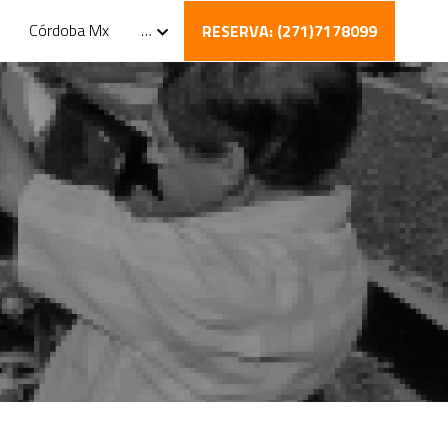
Córdoba Mx
…
RESERVA: (271)7178099